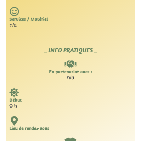
Services / Matériel
n/a
_ INFO PRATIQUES _
En partenariat avec :
n/a
Début
9 h
Lieu de rendez-vous