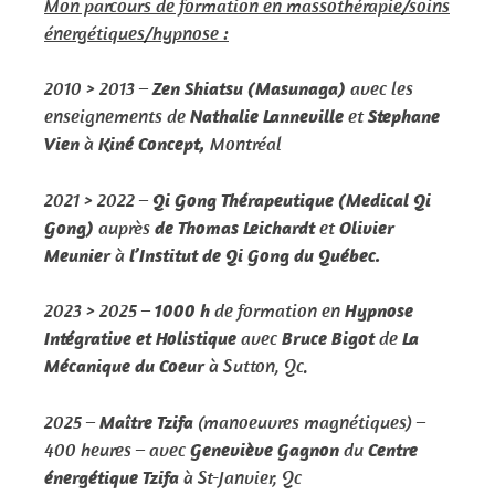
Mon parcours de formation en massothérapie/soins
énergétiques/hypnose :
2010 > 2013 –
Zen Shiatsu (Masunaga)
avec les
enseignements de
Nathalie Lanneville
et
Stephane
Vien
à
Kiné Concept,
Montréal
2021 > 2022 –
Qi Gong Thérapeutique (Medical Qi
Gong)
auprès
de Thomas Leichardt
et
Olivier
Meunier
à
l’Institut de Qi Gong du Québec.
2023 > 2025 –
1000 h
de formation en
Hypnose
Intégrative et Holistique
avec
Bruce Bigot
de
La
Mécanique du Coeur
à Sutton, Qc.
2025 –
Maître
Tzifa
(manoeuvres magnétiques) –
400 heures – avec
Geneviève Gagnon
du
Centre
énergétique Tzifa
à St-Janvier, Qc