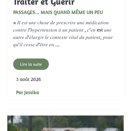
Traiter et Guérir
PASSAGES... MAIS QUAND MÊME UN PEU
« 𝐼𝑙 𝑒𝑠𝑡 𝑢𝑛𝑒 𝑐ℎ𝑜𝑠𝑒 𝑑𝑒 𝑝𝑟𝑒𝑠𝑐𝑟𝑖𝑟𝑒 𝑢𝑛𝑒 𝑚𝑒́𝑑𝑖𝑐𝑎𝑡𝑖𝑜𝑛
𝑐𝑜𝑛𝑡𝑟𝑒 𝑙’ℎ𝑦𝑝𝑒𝑟𝑡𝑒𝑛𝑠𝑖𝑜𝑛 𝑎̀ 𝑢𝑛 𝑝𝑎𝑡𝑖𝑒𝑛𝑡 , 𝑐’𝑒𝑛 est 𝑢𝑛𝑒
𝑎𝑢𝑡𝑟𝑒 𝑑’𝑒́𝑙𝑎𝑟𝑔𝑖𝑟 𝑙𝑒 𝑐𝑜𝑛𝑡𝑒𝑥𝑡𝑒 𝑣𝑖𝑡𝑎𝑙 𝑑𝑢 𝑝𝑎𝑡𝑖𝑒𝑛𝑡, 𝑝𝑜𝑢𝑟
𝑞𝑢’𝑖𝑙 𝑐𝑒𝑠𝑠𝑒 𝑑’𝑒̂𝑡𝑟𝑒 𝑒𝑛 ...
Lire la suite
3 août 2026
Par
Jessika